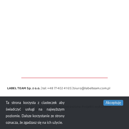
LABEL TEAM Sp. z o.o.
| tel:
+48 77 402 41 65
|
biuro@labelteam.com.pl
Ta strona korzysta z ciasteczek aby
Akceptuję
LABEL TEAM Sp. z o.o. Wszelkie prawa zastrzeżone. Projekt i wykonanie
świadczyć usługi na najwyższym
redMustang Agency®
poziomie. Dalsze korzystanie ze strony
oznacza, że zgadzasz się na ich użycie.