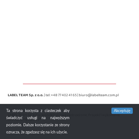
LABEL TEAM Sp. z o.o.
| tel:
+48 77 402 41 65
|
biuro@labelteam.com.pl
Ta strona korzysta z ciasteczek aby
Akceptuję
LABEL TEAM Sp. z o.o. Wszelkie prawa zastrzeżone. Projekt i wykonanie
świadczyć usługi na najwyższym
redMustang Agency®
poziomie. Dalsze korzystanie ze strony
oznacza, że zgadzasz się na ich użycie.