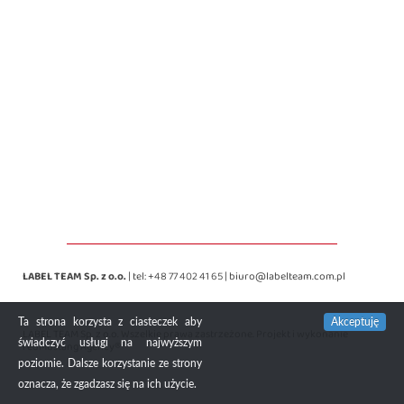
LABEL TEAM Sp. z o.o.
| tel:
+48 77 402 41 65
|
biuro@labelteam.com.pl
Ta strona korzysta z ciasteczek aby
Akceptuję
LABEL TEAM Sp. z o.o. Wszelkie prawa zastrzeżone. Projekt i wykonanie
świadczyć usługi na najwyższym
redMustang Agency®
poziomie. Dalsze korzystanie ze strony
oznacza, że zgadzasz się na ich użycie.