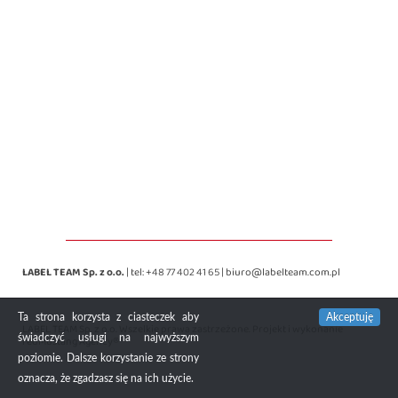
LABEL TEAM Sp. z o.o.
| tel:
+48 77 402 41 65
|
biuro@labelteam.com.pl
Ta strona korzysta z ciasteczek aby
Akceptuję
LABEL TEAM Sp. z o.o. Wszelkie prawa zastrzeżone. Projekt i wykonanie
świadczyć usługi na najwyższym
redMustang Agency®
poziomie. Dalsze korzystanie ze strony
oznacza, że zgadzasz się na ich użycie.