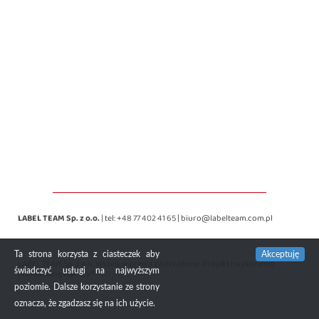
LABEL TEAM Sp. z o.o.
| tel:
+48 77 402 41 65
|
biuro@labelteam.com.pl
Ta strona korzysta z ciasteczek aby
Akceptuję
LABEL TEAM Sp. z o.o. Wszelkie prawa zastrzeżone. Projekt i wykonanie
świadczyć usługi na najwyższym
redMustang Agency®
poziomie. Dalsze korzystanie ze strony
oznacza, że zgadzasz się na ich użycie.