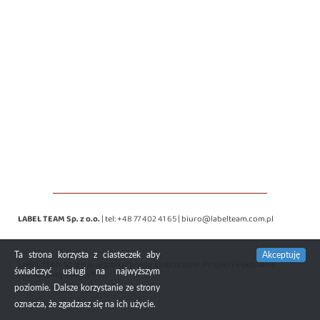
LABEL TEAM Sp. z o.o.
| tel:
+48 77 402 41 65
|
biuro@labelteam.com.pl
Ta strona korzysta z ciasteczek aby
Akceptuję
LABEL TEAM Sp. z o.o. Wszelkie prawa zastrzeżone. Projekt i wykonanie
świadczyć usługi na najwyższym
redMustang Agency®
poziomie. Dalsze korzystanie ze strony
oznacza, że zgadzasz się na ich użycie.